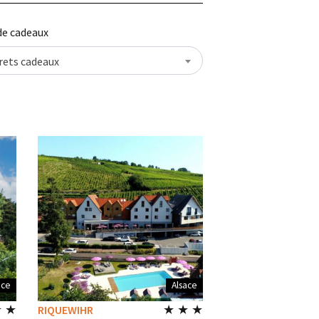
de cadeaux
rets cadeaux
ace
Alsace
★ ★
★ ★ ★
RIQUEWIHR