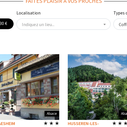
FAITES PLAISIR À VOS PROCHES
Localisation
Types 
30 €
Indiquez un lieu...
Coff
Alsace
Als
★ ★ ★
★ ★ 
AESHEIM
HUSSEREN-LES-