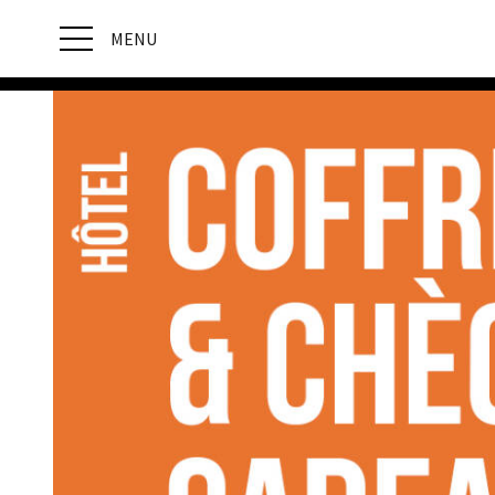
MENU
Revenir sur Hôtel Direct Book
Découvrez les formules Hôtel Direct Book :
Coffret Cadeau
Demi-pension
Espace privatisable
Famille
Parking
Soirée étape