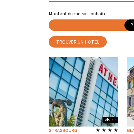
Montant du cadeau souhaité
3
TROUVER UN HOTEL
Alsace
★ ★ ★ ★
STRASBOURG
BL