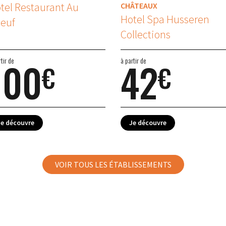
tel Restaurant Au
CHÂTEAUX
Hotel Spa Husseren
euf
Collections
100
42
rtir de
à partir de
€
€
Je découvre
Je découvre
VOIR TOUS LES ÉTABLISSEMENTS