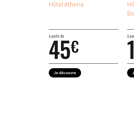
Hôtel Athena
Hô
Bo
45
à partir de
à pa
€
Je découvre